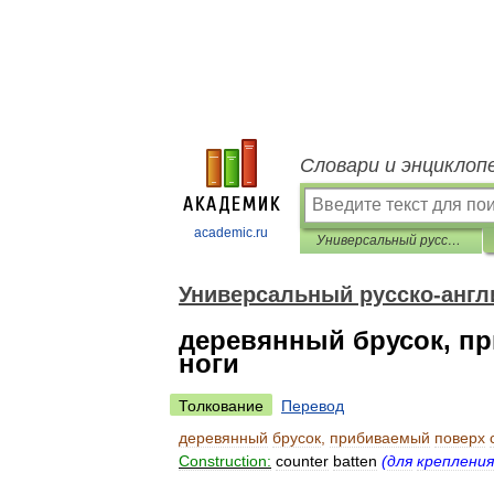
Словари и энциклоп
academic.ru
Универсальный русско-английский словарь
Универсальный русско-англ
деревянный брусок, п
ноги
Толкование
Перевод
деревянный
брусок
,
прибиваемый
поверх
Construction:
counter
batten
(
для
крепления