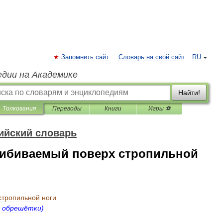
Запомнить сайт
Словарь на свой сайт
RU
едии на Академике
Найти!
Толкования
Переводы
Книги
Игры ⚽
ийский словарь
рибиваемый поверх стропильной
стропильной
ноги
обрешётки
)