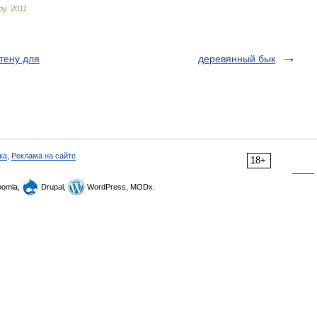
ру
.
2011
.
тену для
деревянный бык
ка
,
Реклама на сайте
18+
omla,
Drupal,
WordPress, MODx.