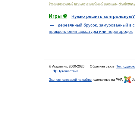
Универсальный
русско
-
английский
словарь
.
Академик
.
Игры ⚽
Нужно решить контрольную?
деревянный брусок, замурованный в с
прикрепления арматуры или перегородок
© Академик, 2000-2026
Обратная связь:
Техподдерж
👣 Путешествия
Экспорт словарей на сайты
, сделанные на PHP,
Jo